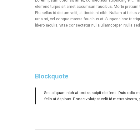
Lorem ipsum dolor sit amet, consectetur adipiscing elit. Ph
eleifend turpis sit amet accumsan faucibus. Morbi pretium 
Phasellus id dictum velit, at tincidunt nibh. Nullam ut tellu
urna mi, vel congue massa faucibus at. Suspendisse tristiqu
libero iaculis, vitae consectetur nulla ullamcorper. Nulla s
Blockquote
Sed aliquam nibh at orci suscipit eleifend. Duis odio 
felis at dapibus. Donec volutpat velit id metus viverra