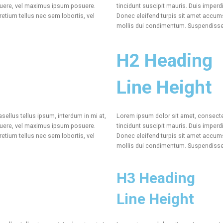
osuere, vel maximus ipsum posuere.
tincidunt suscipit mauris. Duis impe
etium tellus nec sem lobortis, vel
Donec eleifend turpis sit amet accums
mollis dui condimentum. Suspendisse t
H2 Heading
Line Height
sellus tellus ipsum, interdum in mi at,
Lorem ipsum dolor sit amet, consectetu
osuere, vel maximus ipsum posuere.
tincidunt suscipit mauris. Duis impe
etium tellus nec sem lobortis, vel
Donec eleifend turpis sit amet accums
mollis dui condimentum. Suspendisse t
H3 Heading
Line Height