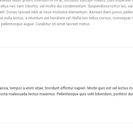
asellus tellus ipsum, interdum in mi at, tincidunt suscipit mauris. Duis imper
tellus nec sem lobortis, vel mollis dui condimentum. Suspendisse tortor leo, 
s velit. Donec laoreet nibh at risus molestie elementum. Aenean diam purus, pelle
e nulla lectus, a interdum est hendrerit vel. Nulla nec tellus cursus, consequat
ed pellentesque augue. Curabitur sit amet laoreet metus.
massa, tempor a enim vitae, tincidunt efficitur sapien. Morbi quis est vel lect
, porta malesuada lectus maximus. Pellentesque quis velit bibendum, porttitor dui 