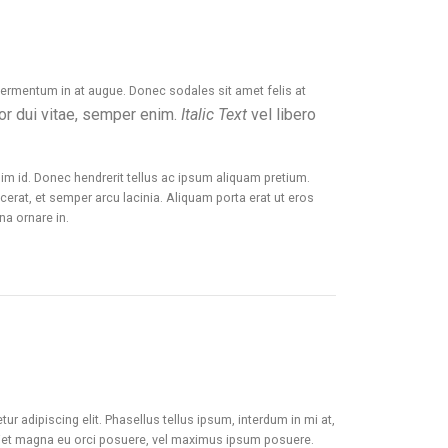
 fermentum in at augue. Donec sodales sit amet felis at
tor dui vitae, semper enim.
Italic Text
vel libero
issim id. Donec hendrerit tellus ac ipsum aliquam pretium.
cerat, et semper arcu lacinia. Aliquam porta erat ut eros
na ornare in.
r adipiscing elit. Phasellus tellus ipsum, interdum in mi at,
rdiet magna eu orci posuere, vel maximus ipsum posuere.