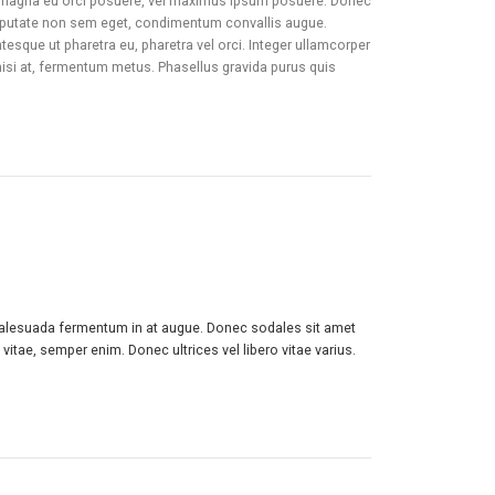
diet magna eu orci posuere, vel maximus ipsum posuere. Donec
vulputate non sem eget, condimentum convallis augue.
ntesque ut pharetra eu, pharetra vel orci. Integer ullamcorper
 nisi at, fermentum metus. Phasellus gravida purus quis
us malesuada fermentum in at augue. Donec sodales sit amet
vitae, semper enim. Donec ultrices vel libero vitae varius.