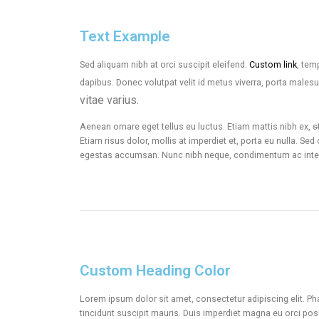
Text Example
Sed aliquam nibh at orci suscipit eleifend.
Custom link
, tem
dapibus. Donec volutpat velit id metus viverra, porta male
vitae varius.
Aenean ornare eget tellus eu luctus. Etiam mattis nibh ex,
s
Etiam risus dolor, mollis at imperdiet et, porta eu nulla. S
egestas accumsan. Nunc nibh neque, condimentum ac interdum 
Custom Heading Color
Lorem ipsum dolor sit amet, consectetur adipiscing elit. Pha
tincidunt suscipit mauris. Duis imperdiet magna eu orci p