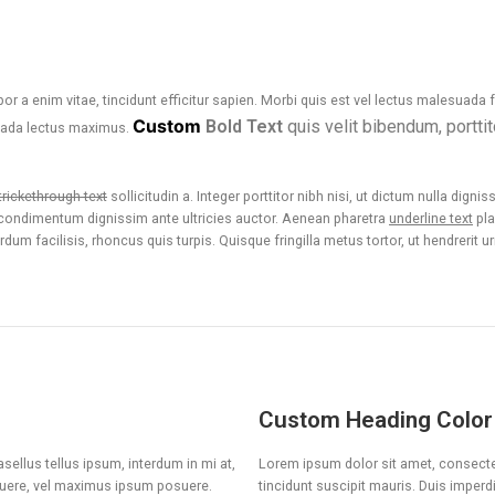
por a enim vitae, tincidunt efficitur sapien. Morbi quis est vel lectus malesuada
Custom
Bold Text
quis velit bibendum, portti
suada lectus maximus.
trickethrough text
sollicitudin a. Integer porttitor nibh nisi, ut dictum nulla dign
ed condimentum dignissim ante ultricies auctor. Aenean pharetra
underline text
pla
facilisis, rhoncus quis turpis. Quisque fringilla metus tortor, ut hendrerit ur
Custom Heading Color
sellus tellus ipsum, interdum in mi at,
Lorem ipsum dolor sit amet, consectetu
osuere, vel maximus ipsum posuere.
tincidunt suscipit mauris. Duis impe