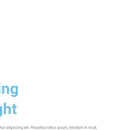
ing
ght
r adipiscing elit. Phasellus tellus ipsum, interdum in mi at,