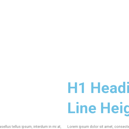
H1 Head
Line Hei
sellus tellus ipsum, interdum in mi at,
Lorem ipsum dolor sit amet, consectetu